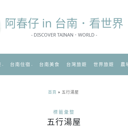
阿春
仔 in 台南．看世界
- DISCOVER TAINAN．WORLD -
遊
台南住宿
台南美食
台灣旅遊
世界旅遊
農
首頁
»
五行湯屋
標籤彙整
五行湯屋