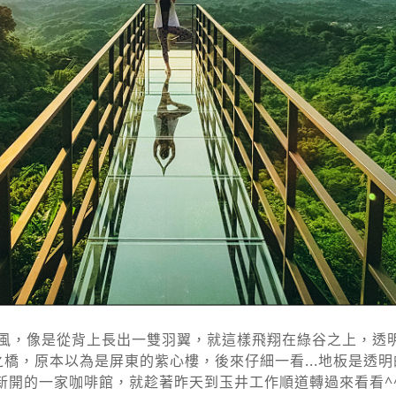
風，像是從背上長出一雙羽翼，就這樣飛翔在綠谷之上，透明
橋，原本以為是屏東的紫心樓，後來仔細一看...地板是透明
新開的一家咖啡館，就趁著昨天到玉井工作順道轉過來看看^^ 