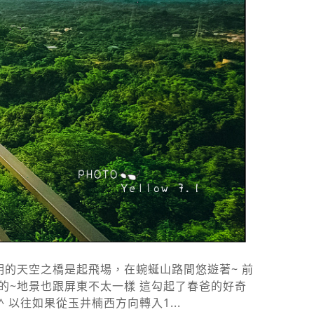
的天空之橋是起飛場，在蜿蜒山路間悠遊著~ 前
的~地景也跟屏東不太一樣 這勾起了春爸的好奇
以往如果從玉井楠西方向轉入1...