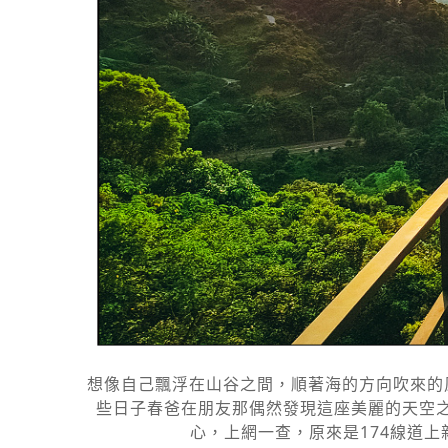
想像自己飄浮在山谷之間，順著海的方向吹來的
些日子春爸在朋友那偶然發現這座美麗的天空之
心，上網一查，原來是174線道上