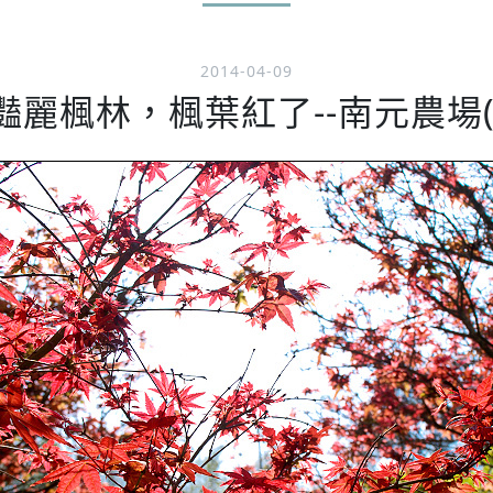
2014-04-09
豔麗楓林，楓葉紅了--南元農場(