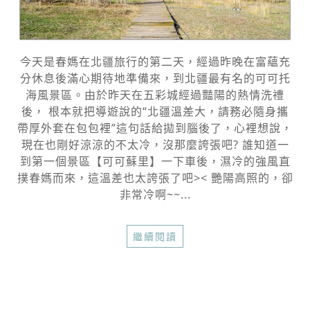
今天是春媽在北疆旅行的第二天，經過昨晚在富蘊充
分休息後滿心期待地準備來，到北疆最有名的可可托
海風景區。由於昨天在五彩城經過豔陽的熱情洗禮
後， 根本就把導遊說的“北疆溫差大，請務必隨身攜
帶厚外套在包包裡”這句話給拋到腦後了，心裡想說，
現在也剛好涼涼的不太冷，沒那麼誇張吧? 誰知道一
到第一個景區【可可蘇里】一下車後，濕冷的強風直
撲春媽而來，這溫差也太誇張了吧>< 艷陽高照的，卻
非常冷啊~~...
繼續閱讀