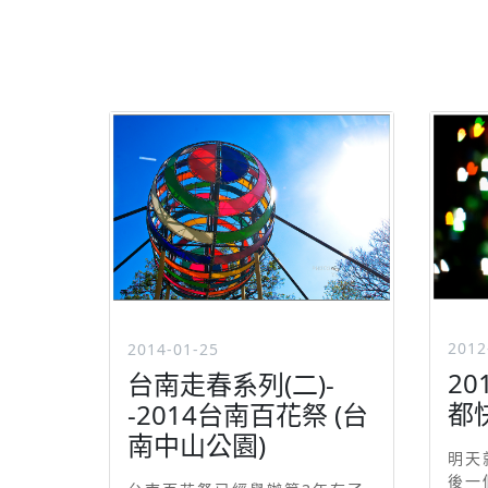
2012
2014-01-25
2
台南走春系列(二)-
都
-2014台南百花祭 (台
南中山公園)
明天
後一個