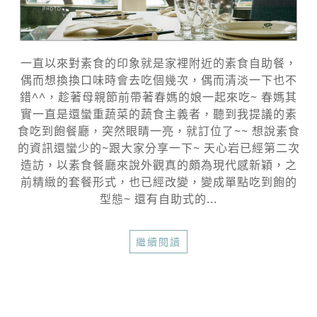
一直以來對素食的印象就是家裡附近的素食自助餐，
偶而想換換口味時會去吃個幾次，偶而清淡一下也不
錯^^，趁著母親節前帶著春媽的娘一起來吃~ 春媽其
實一直是還蠻重蔬菜的蔬食主義者，聽到我提議的素
食吃到飽餐廳，突然眼睛一亮，就訂位了~~ 想說素食
的資訊還蠻少的~跟大家分享一下~ 天心岩已經第二次
造訪，以素食餐廳來說外觀真的頗為現代感新穎，之
前精緻的套餐形式，也已經改變，變成單點吃到飽的
型態~ 還有自助式的...
繼續閱讀