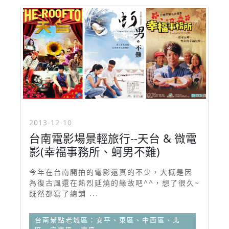
2013-12-10
台南電影場景輕旅行--天台 & 微電
影(幸福事務所、蚵男不難)
今年在台南開拍的電影還真的不少，大概是因
為復古風還在熱烈延燒的緣故吧^^，想了很久~
既然都寫了總鋪 ...
台南景點老城區：安平、東區、中西區、北