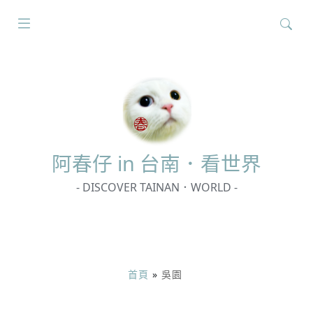
搜
尋
關
鍵
字:
阿春
仔 in 台南．看世界
- DISCOVER TAINAN．WORLD -
首頁
»
吳園