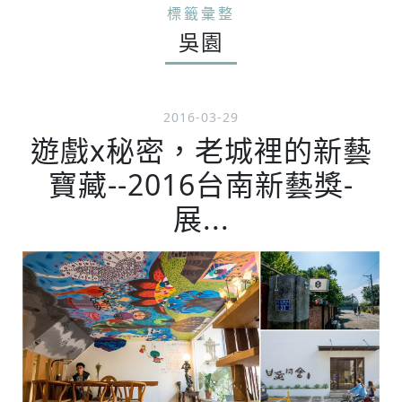
標籤彙整
吳園
2016-03-29
遊戲x秘密，老城裡的新藝
寶藏--2016台南新藝獎-
展...