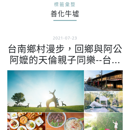
標籤彙整
善化牛墟
2021-07-23
台南鄉村漫步，回鄉與阿公
阿嬤的天倫親子同樂--台...