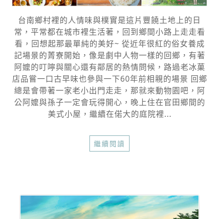
台南鄉村裡的人情味與樸實是這片豐饒土地上的日
常，平常都在城市裡生活著，回到鄉間小路上走走看
看，回想起那最單純的美好~ 從近年很紅的俗女養成
記場景的菁寮開始，像是劇中人物一樣的回鄉，有著
阿嬤的叮嚀與關心還有鄰居的熱情問候，路過老冰菓
店品嘗一口古早味也參與一下60年前相親的場景 回鄉
總是會帶著一家老小出門走走，那就來動物園吧，阿
公阿嬤與孫子一定會玩得開心，晚上住在官田鄉間的
美式小屋，繼續在偌大的庭院裡...
繼續閱讀