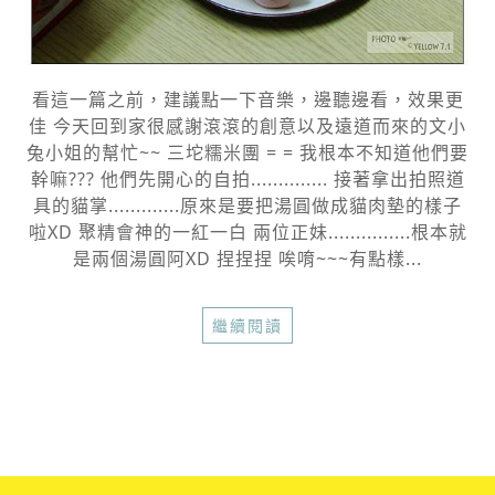
看這一篇之前，建議點一下音樂，邊聽邊看，效果更
佳 今天回到家很感謝滾滾的創意以及遠道而來的文小
兔小姐的幫忙~~ 三坨糯米團 = = 我根本不知道他們要
幹嘛??? 他們先開心的自拍.............. 接著拿出拍照道
具的貓掌.............原來是要把湯圓做成貓肉墊的樣子
啦XD 聚精會神的一紅一白 兩位正妹...............根本就
是兩個湯圓阿XD 捏捏捏 唉唷~~~有點樣...
繼續閱讀