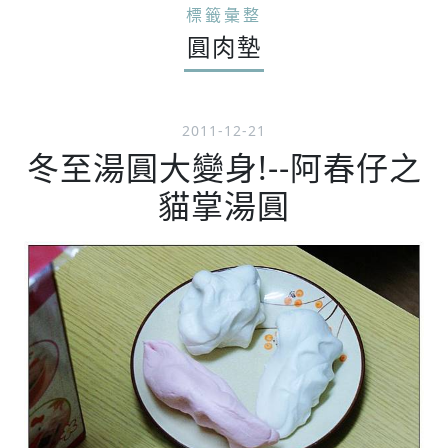
標籤彙整
圓肉墊
2011-12-21
冬至湯圓大變身!--阿春仔之
貓掌湯圓