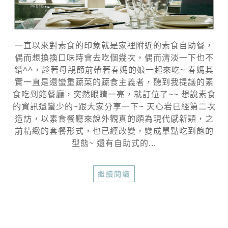
一直以來對素食的印象就是家裡附近的素食自助餐，
偶而想換換口味時會去吃個幾次，偶而清淡一下也不
錯^^，趁著母親節前帶著春媽的娘一起來吃~ 春媽其
實一直是還蠻重蔬菜的蔬食主義者，聽到我提議的素
食吃到飽餐廳，突然眼睛一亮，就訂位了~~ 想說素食
的資訊還蠻少的~跟大家分享一下~ 天心岩已經第二次
造訪，以素食餐廳來說外觀真的頗為現代感新穎，之
前精緻的套餐形式，也已經改變，變成單點吃到飽的
型態~ 還有自助式的...
繼續閱讀