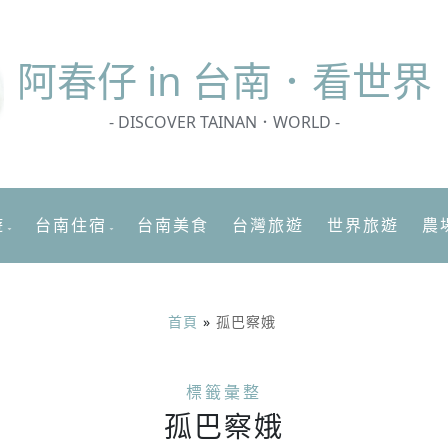
阿春
仔 in 台南．看世界
- DISCOVER TAINAN．WORLD -
遊
台南住宿
台南美食
台灣旅遊
世界旅遊
農
首頁
»
孤巴察娥
標籤彙整
孤巴察娥