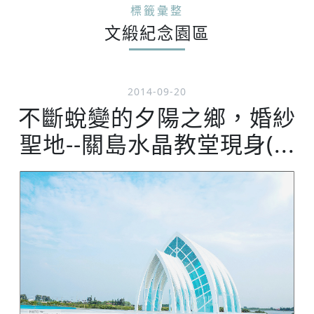
標籤彙整
文緞紀念園區
2014-09-20
不斷蛻變的夕陽之鄉，婚紗
聖地--關島水晶教堂現身(...