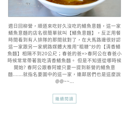
週日回柳營，順道來吃好久沒吃的鱔魚意麵，這一家
鱔魚意麵的店名很簡單就叫【鱔魚意麵】，反正用餐
時間看到有人排隊的那間就對了，在大馬路邊很好認
這一家跟另一家網路媒體大推用"粗糠"炒的【清香鱔
魚麵】相隔不到20公尺；春爸的爸=>春阿公在春爸小
時候常常帶著我吃清香鱔魚麵。 但是不知道從哪時候
開始? 春阿公跟春阿嬤只要一提到新營的鱔魚意
麵.......就指名要圖中的這一家，連鄰居們也是這麼說
@@~~...
繼續閱讀