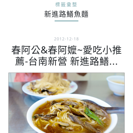
標籤彙整
新進路鱔魚麵
2012-12-18
春阿公&春阿嬤~愛吃小推
薦-台南新營 新進路鱔...