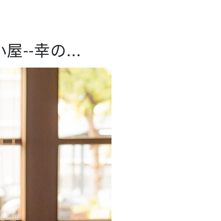
-幸の...