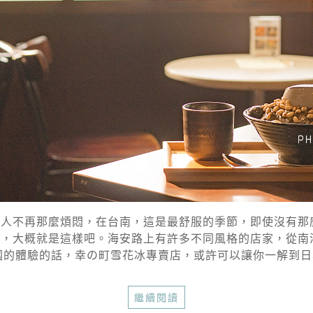
人不再那麼煩悶，在台南，這是最舒服的季節，即使沒有那
，大概就是這樣吧。海安路上有許多不同風格的店家，從南
的體驗的話，幸の町雪花冰專賣店，或許可以讓你一解到日本去
繼續閱讀