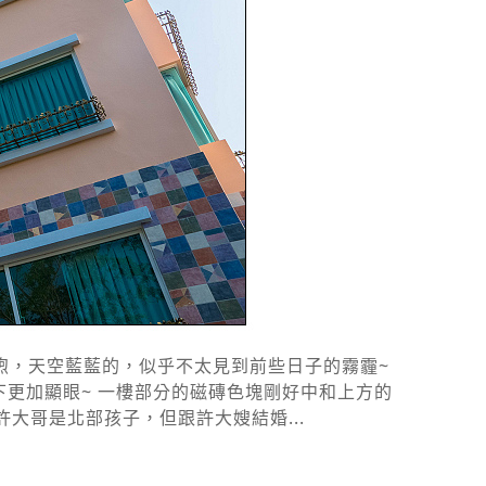
煦，天空藍藍的，似乎不太見到前些日子的霧霾~
更加顯眼~ 一樓部分的磁磚色塊剛好中和上方的
大哥是北部孩子，但跟許大嫂結婚...