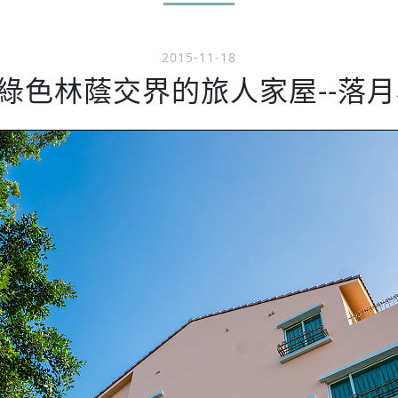
2015-11-18
色林蔭交界的旅人家屋--落月小