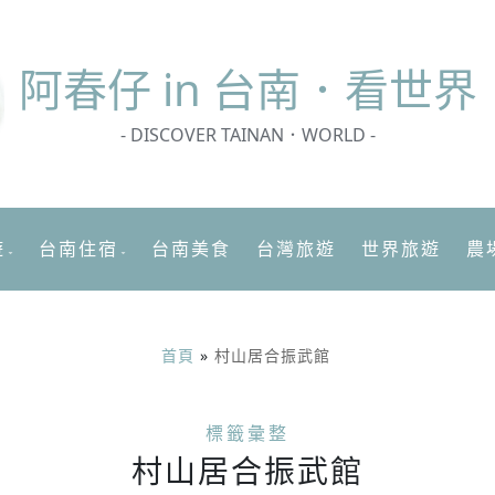
阿春
仔 in 台南．看世界
- DISCOVER TAINAN．WORLD -
遊
台南住宿
台南美食
台灣旅遊
世界旅遊
農
首頁
»
村山居合振武館
標籤彙整
村山居合振武館