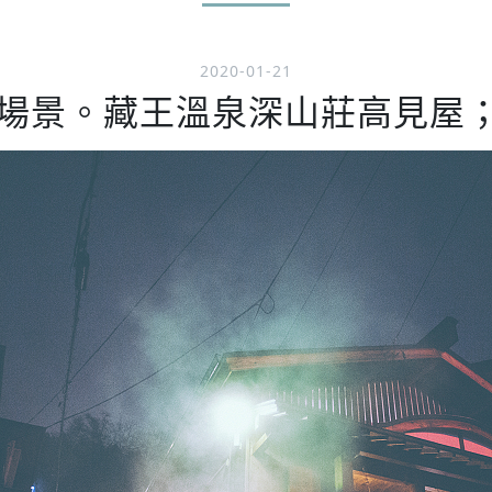
2020-01-21
場景。藏王溫泉深山莊高見屋；山