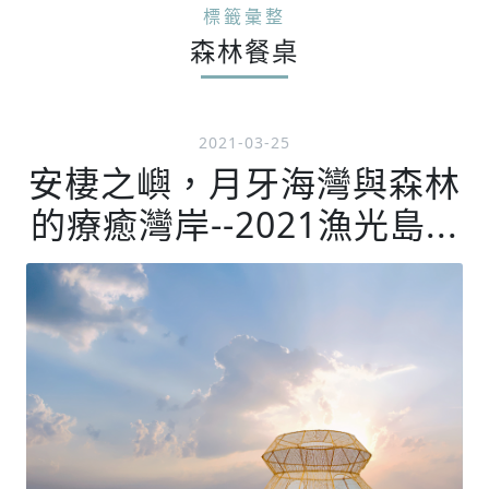
標籤彙整
森林餐桌
2021-03-25
安棲之嶼，月牙海灣與森林
的療癒灣岸--2021漁光島...