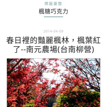
標籤彙整
楓糖巧克力
2014-04-09
春日裡的豔麗楓林，楓葉紅
了--南元農場(台南柳營)