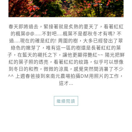
春天即將過去，緊接著就是炙熱的夏天了，看著紅紅
的楓葉@@.....不對吧....楓葉不是都秋冬才有嗎? 不
過....現在的確是紅的! 周圍的樹，大多已經發出了翠
綠色的嫩芽了，唯有這一區的樹還是長著紅紅的葉
子，在藍天的襯托之下，讓他更顯得艷紅~~ 陽光把鮮
紅的葉子照的透亮，看著紅紅的紋路，似乎可以想像
到冬日的和煦，微微的涼風，感覺突然間消暑了不少
^^ 上週春爸接到來南元農場拍攝DM用照片的工作，
這才...
繼續閱讀