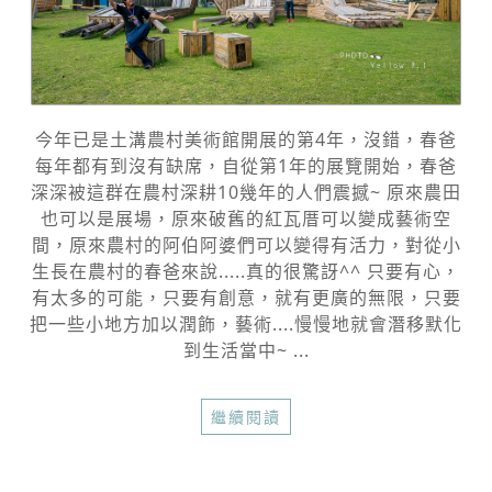
今年已是土溝農村美術館開展的第4年，沒錯，春爸
每年都有到沒有缺席，自從第1年的展覽開始，春爸
深深被這群在農村深耕10幾年的人們震撼~ 原來農田
也可以是展場，原來破舊的紅瓦厝可以變成藝術空
間，原來農村的阿伯阿婆們可以變得有活力，對從小
生長在農村的春爸來說.....真的很驚訝^^ 只要有心，
有太多的可能，只要有創意，就有更廣的無限，只要
把一些小地方加以潤飾，藝術....慢慢地就會潛移默化
到生活當中~ ...
繼續閱讀