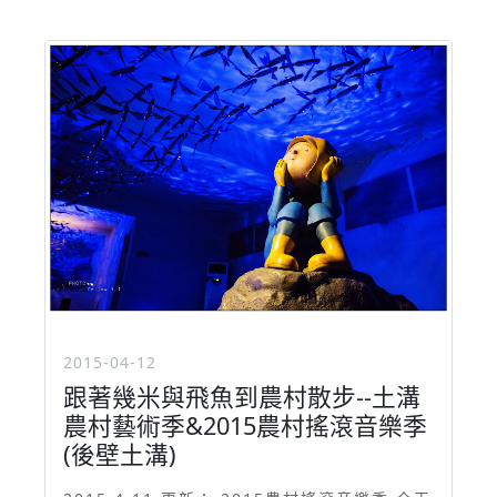
2015-04-12
跟著幾米與飛魚到農村散步--土溝
農村藝術季&2015農村搖滾音樂季
(後壁土溝)