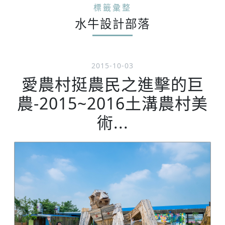
標籤彙整
水牛設計部落
2015-10-03
愛農村挺農民之進擊的巨
農-2015~2016土溝農村美
術...