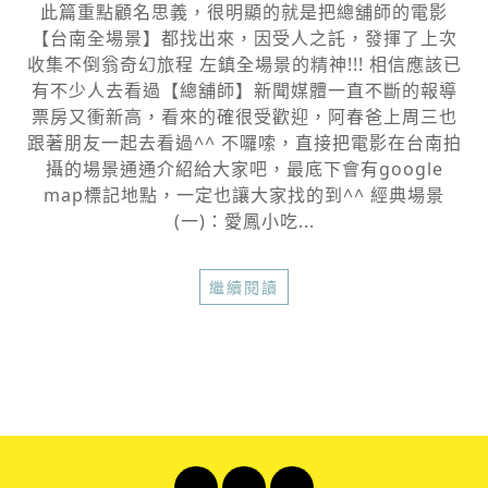
此篇重點顧名思義，很明顯的就是把總舖師的電影
【台南全場景】都找出來，因受人之託，發揮了上次
收集不倒翁奇幻旅程 左鎮全場景的精神!!! 相信應該已
有不少人去看過【總舖師】新聞媒體一直不斷的報導
票房又衝新高，看來的確很受歡迎，阿春爸上周三也
跟著朋友一起去看過^^ 不囉嗦，直接把電影在台南拍
攝的場景通通介紹給大家吧，最底下會有google
map標記地點，一定也讓大家找的到^^ 經典場景
(一)：愛鳳小吃...
繼續閱讀