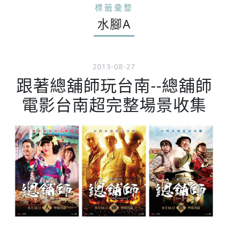
標籤彙整
水腳A
2013-08-27
跟著總舖師玩台南--總舖師
電影台南超完整場景收集