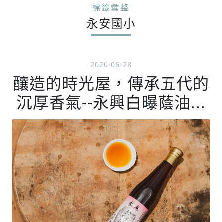
標籤彙整
永安國小
2020-06-28
釀造的時光屋，傳承五代的
沉厚香氣--永興白曝蔭油...