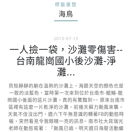
標籤彙整
海鳥
2013-07-15
一人撿一袋，沙灘零傷害--
台南龍崗國小後沙灘-淨
灘...
貝殼靜靜的躺在溫熱的沙灘上，海跟天空的顏色也是
一致的淡藍色，當時第一次來到位於台南市-鯤鯓-龍
崗國小後面的這片沙灘，真的有驚豔到~~ 原來台南市
區裡有這麼一片乾淨的沙灘，前幾天蘇力颱風來襲，
天氣不佳沒出門，週六下午無意識的轉著FB的動態時
報，突然看見令我眼睛一亮的訊息~ 南市社大晁瑞光
老師在動態寫著：「颱風已過，明天週日海廢活動繼