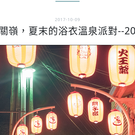
2017-10-09
嶺，夏末的浴衣溫泉派對--201