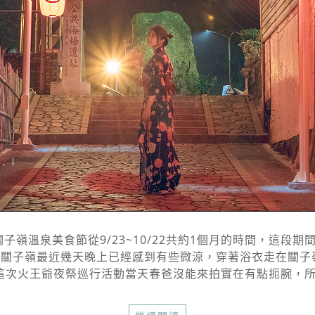
子嶺溫泉美食節從9/23~10/22共約1個月的時間，這段
關子嶺最近幾天晚上已經感到有些微涼，穿著浴衣走在關子
火王爺夜祭巡行活動當天春爸沒能來拍實在有點扼腕，所以10/