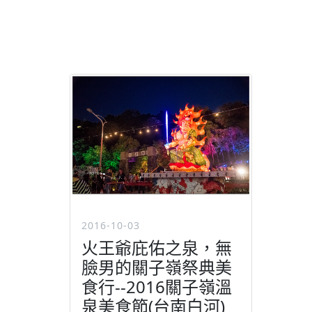
2016-10-03
火王爺庇佑之泉，無
臉男的關子嶺祭典美
食行--2016關子嶺溫
泉美食節(台南白河)