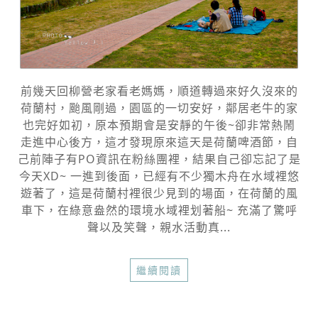
前幾天回柳營老家看老媽媽，順道轉過來好久沒來的
荷蘭村，颱風剛過，園區的一切安好，鄰居老牛的家
也完好如初，原本預期會是安靜的午後~卻非常熱鬧
走進中心後方，這才發現原來這天是荷蘭啤酒節，自
己前陣子有PO資訊在粉絲團裡，結果自己卻忘記了是
今天XD~ 一進到後面，已經有不少獨木舟在水域裡悠
遊著了，這是荷蘭村裡很少見到的場面，在荷蘭的風
車下，在綠意盎然的環境水域裡划著船~ 充滿了驚呼
聲以及笑聲，親水活動真...
繼續閱讀