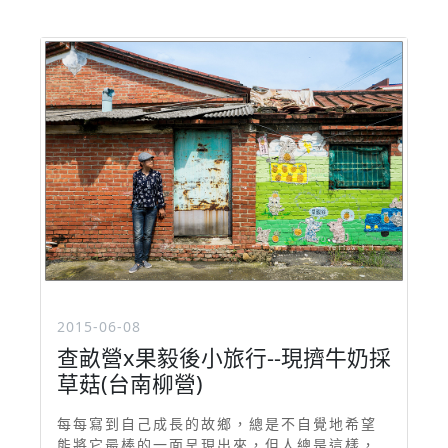
2015-06-08
查畝營x果毅後小旅行--現擠牛奶採
草菇(台南柳營)
每每寫到自己成長的故鄉，總是不自覺地希望
能將它最棒的一面呈現出來，但人總是這樣，