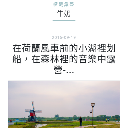
標籤彙整
牛奶
2016-09-19
在荷蘭風車前的小湖裡划
船，在森林裡的音樂中露
營-...