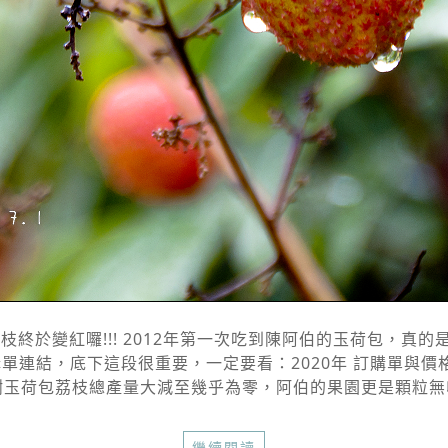
大樹玉荷包荔枝終於變紅囉!!! 2012年第一次吃到陳阿伯的玉荷
單連結，底下這段很重要，一定要看：2020年 訂購單與價格
玉荷包荔枝總產量大減至幾乎為零，阿伯的果園更是顆粒無收 今
繼續閱讀