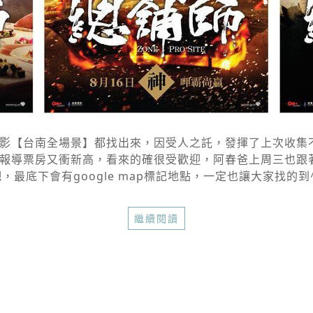
【台南全場景】都找出來，因受人之託，發揮了上次收集不倒
報導票房又衝新高，看來的確很受歡迎，阿春爸上周三也跟著
底下會有google map標記地點，一定也讓大家找的到^^
繼續閱讀