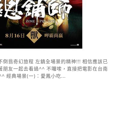
翁奇幻旅程 左鎮全場景的精神!!! 相信應該已
朋友一起去看過^^ 不囉嗦，直接把電影在台南
 經典場景(一)：愛鳳小吃...