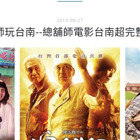
2013-08-27
師玩台南--總舖師電影台南超完