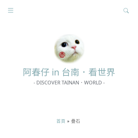
搜
尋
關
鍵
字:
阿春
仔 in 台南．看世界
- DISCOVER TAINAN．WORLD -
首頁
»
疊石