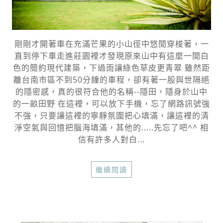
剛剛才開著車在充滿芒果的小山徑中悠閒穿梭著，一
直到停下車走進莊園裡才發現原來山中有這麼一間白
色的簡約現代建築，下過雨讓綠色草皮更青翠 雖然距
離台南市區不到50分鐘的車程，卻有著一股與世隔絕
的隱密感，真的很符合他的名稱--隱田，隱身於山中
的一畝田野 在這裡，可以放下手機，忘了網路訊號強
不強，只要讓這裡的寧靜氛圍把心填滿，讓這裡的清
淨空氣與回憶把腦海填滿，其他的.....先忘了吧^^ 相
信有許多人對白...
繼續閱讀