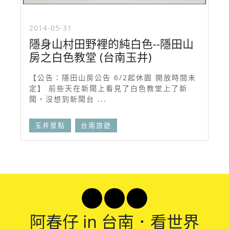
2014-05-31
隱身山村田野裡的純白色--隱田山
房之白色教堂 (台南玉井)
【公告：隱田山房公告 6/2起休園 開放時間未
定】 前些天在新聞上看見了白色教堂上了新
聞，沒想到新聞台 ...
玉井景點
台南旅遊
阿春
仔 in 台南．看世界