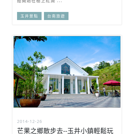
經開始在樹上紅潤 ...
玉井景點
台南旅遊
2014-12-26
芒果之鄉散步去--玉井小鎮輕鬆玩