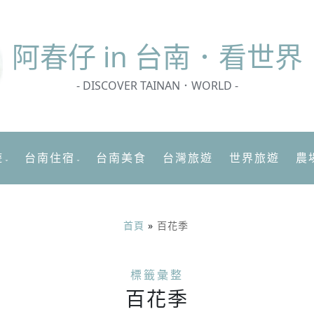
阿春
仔 in 台南．看世界
- DISCOVER TAINAN．WORLD -
遊
台南住宿
台南美食
台灣旅遊
世界旅遊
農
首頁
»
百花季
標籤彙整
百花季