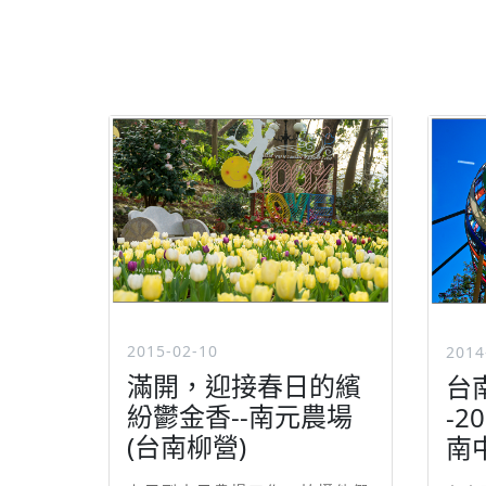
2015-02-10
2014
滿開，迎接春日的繽
台
紛鬱金香--南元農場
-2
(台南柳營)
南