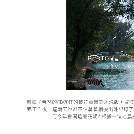
前陣子春爸的FB瘋狂的被花黃風鈴木洗版，這
完工作後，這兩天也忍不住拿著相機出外記錄了
何今年會開這麼花呢? 根據一位老農