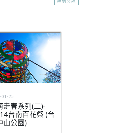
繼續閱讀
-01-25
南走春系列(二)-
014台南百花祭 (台
中山公園)