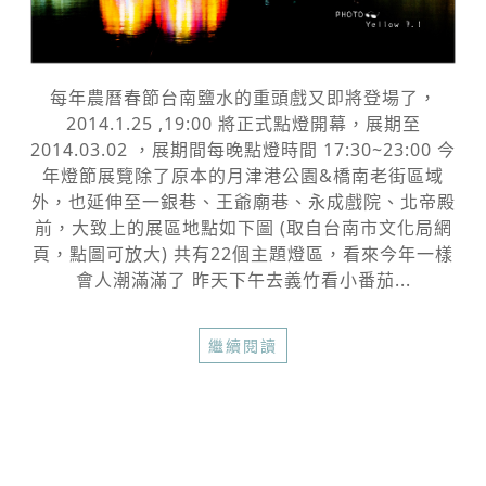
每年農曆春節台南鹽水的重頭戲又即將登場了，
2014.1.25 ,19:00 將正式點燈開幕，展期至
2014.03.02 ，展期間每晚點燈時間 17:30~23:00 今
年燈節展覽除了原本的月津港公園&橋南老街區域
外，也延伸至一銀巷、王爺廟巷、永成戲院、北帝殿
前，大致上的展區地點如下圖 (取自台南市文化局網
頁，點圖可放大) 共有22個主題燈區，看來今年一樣
會人潮滿滿了 昨天下午去義竹看小番茄...
繼續閱讀