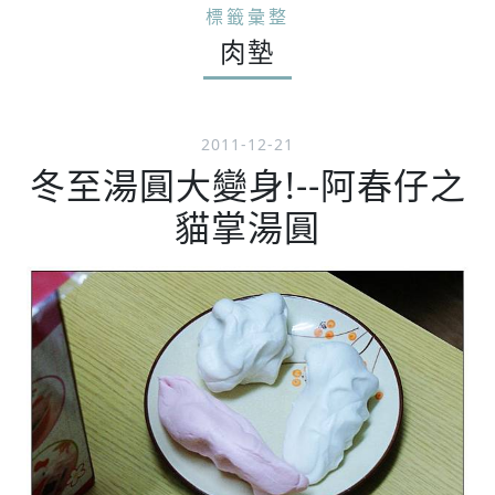
標籤彙整
肉墊
2011-12-21
冬至湯圓大變身!--阿春仔之
貓掌湯圓