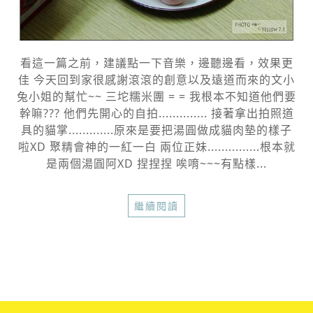
看這一篇之前，建議點一下音樂，邊聽邊看，效果更
佳 今天回到家很感謝滾滾的創意以及遠道而來的文小
兔小姐的幫忙~~ 三坨糯米團 = = 我根本不知道他們要
幹嘛??? 他們先開心的自拍.............. 接著拿出拍照道
具的貓掌.............原來是要把湯圓做成貓肉墊的樣子
啦XD 聚精會神的一紅一白 兩位正妹...............根本就
是兩個湯圓阿XD 捏捏捏 唉唷~~~有點樣...
繼續閱讀