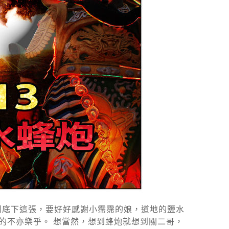
拿到底下這張，要好好感謝小霈霈的娘，道地的鹽水
的不亦樂乎。 想當然，想到蜂炮就想到關二哥，