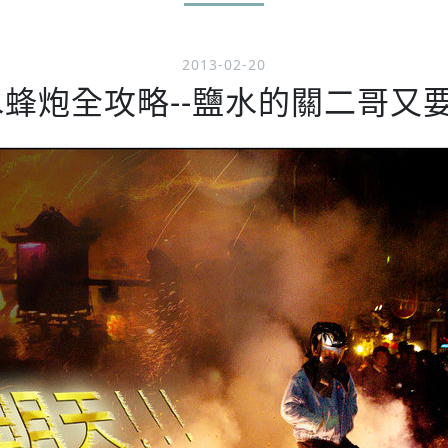
2013-02-20
水蜂炮全攻略--鹽水的關二哥又要