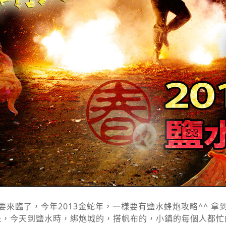
來臨了，今年2013金蛇年，一樣要有鹽水蜂炮攻略^^ 
采，今天到鹽水時，綁炮城的，搭帆布的，小鎮的每個人都忙