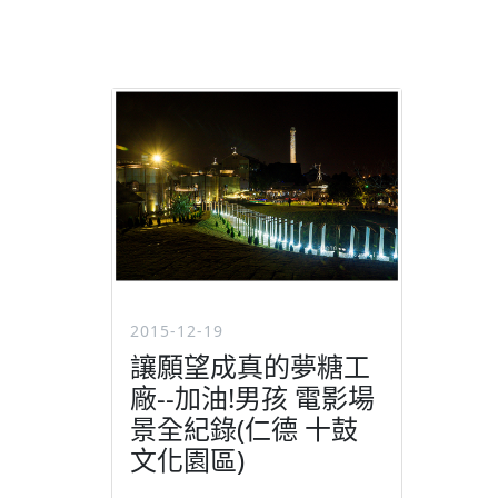
2015-12-19
讓願望成真的夢糖工
廠--加油!男孩 電影場
景全紀錄(仁德 十鼓
文化園區)