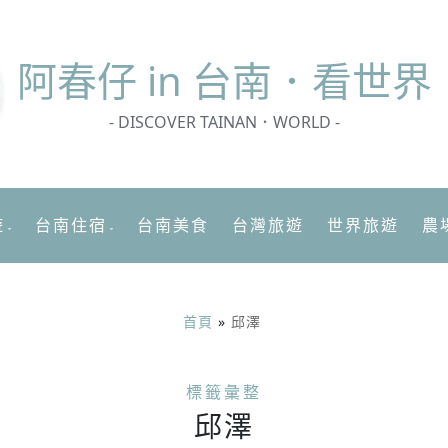
阿春
仔 in 台南．看世界
- DISCOVER TAINAN．WORLD -
遊
台南住宿
台南美食
台灣旅遊
世界旅遊
農
首頁
»
邱澤
標籤彙整
邱澤