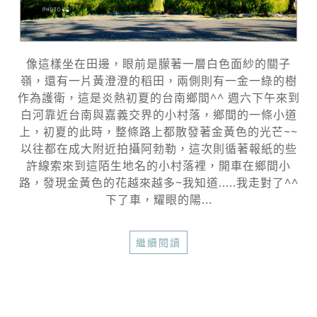
像這樣坐在田邊，眼前是朦著一層白色面紗的關子
嶺，還有一片黃澄澄的稻田，兩側則有一金一綠的樹
作為護衛，這是炎熱初夏的台南鄉間^^ 週六下午來到
白河靠近台南與嘉義交界的小村落，鄉間的一條小道
上，初夏的此時，整條路上都散發著金黃色的光芒~~
以往都在成大附近拍攝阿勃勒，這次則循著報紙的些
許線索來到這陌生地名的小村落裡，開車在鄉間小
路，發現金黃色的花越來越多~我知道.....我走對了^^
下了車，耀眼的陽...
繼續閱讀