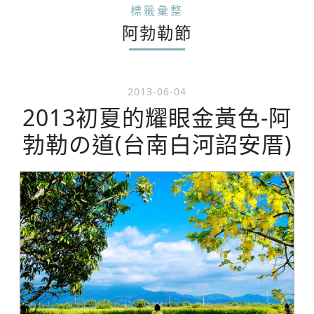
標籤彙整
阿勃勒節
2013-06-04
2013初夏的耀眼金黃色-阿
勃勒の道(台南白河詔安厝)