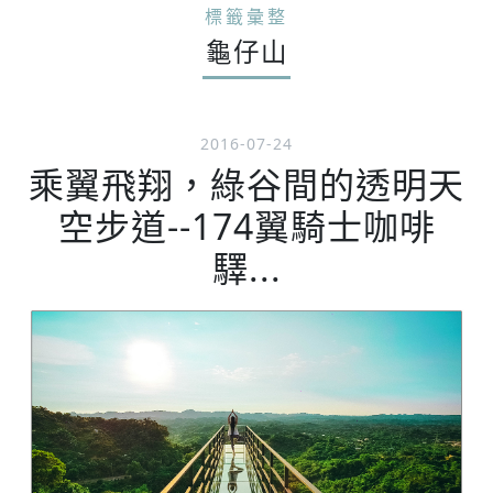
標籤彙整
龜仔山
2016-07-24
乘翼飛翔，綠谷間的透明天
空步道--174翼騎士咖啡
驛...