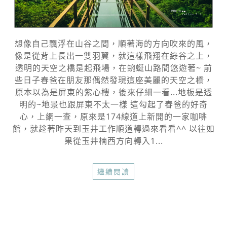
想像自己飄浮在山谷之間，順著海的方向吹來的風，
像是從背上長出一雙羽翼，就這樣飛翔在綠谷之上，
透明的天空之橋是起飛場，在蜿蜒山路間悠遊著~ 前
些日子春爸在朋友那偶然發現這座美麗的天空之橋，
原本以為是屏東的紫心樓，後來仔細一看...地板是透
明的~地景也跟屏東不太一樣 這勾起了春爸的好奇
心，上網一查，原來是174線道上新開的一家咖啡
館，就趁著昨天到玉井工作順道轉過來看看^^ 以往如
果從玉井楠西方向轉入1...
繼續閱讀