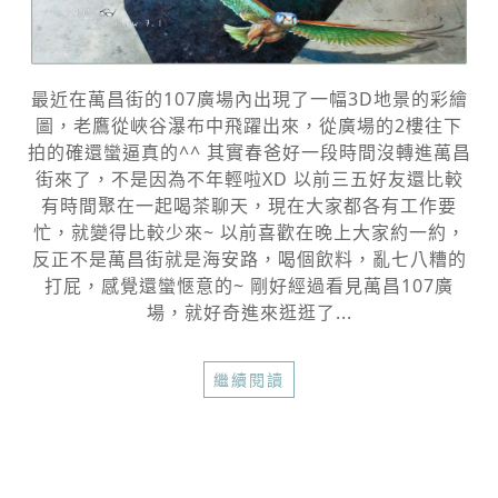
最近在萬昌街的107廣場內出現了一幅3D地景的彩繪
圖，老鷹從峽谷瀑布中飛躍出來，從廣場的2樓往下
拍的確還蠻逼真的^^ 其實春爸好一段時間沒轉進萬昌
街來了，不是因為不年輕啦XD 以前三五好友還比較
有時間聚在一起喝茶聊天，現在大家都各有工作要
忙，就變得比較少來~ 以前喜歡在晚上大家約一約，
反正不是萬昌街就是海安路，喝個飲料，亂七八糟的
打屁，感覺還蠻愜意的~ 剛好經過看見萬昌107廣
場，就好奇進來逛逛了...
繼續閱讀