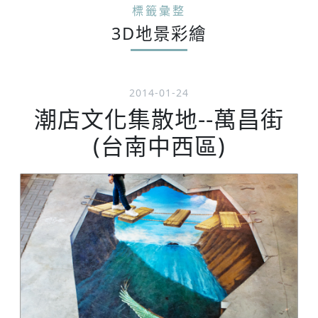
標籤彙整
3D地景彩繪
2014-01-24
潮店文化集散地--萬昌街
(台南中西區)