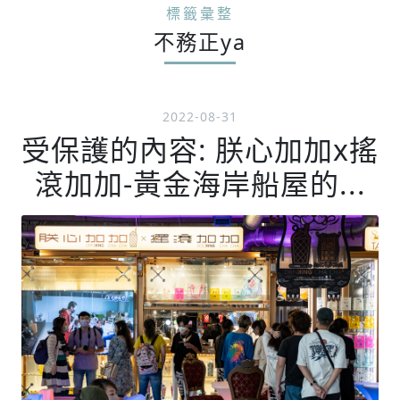
標籤彙整
不務正ya
2022-08-31
受保護的內容: 朕心加加x搖
滾加加-黃金海岸船屋的...