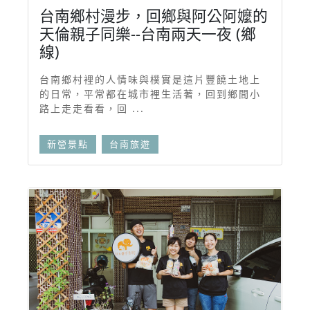
台南鄉村漫步，回鄉與阿公阿嬤的
天倫親子同樂--台南兩天一夜 (鄉
線)
台南鄉村裡的人情味與樸實是這片豐饒土地上
的日常，平常都在城市裡生活著，回到鄉間小
路上走走看看，回 ...
新營景點
台南旅遊