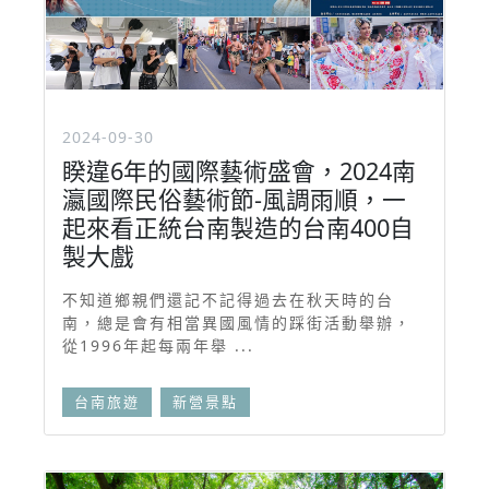
2024-09-30
睽違6年的國際藝術盛會，2024南
瀛國際民俗藝術節-風調雨順，一
起來看正統台南製造的台南400自
製大戲
不知道鄉親們還記不記得過去在秋天時的台
南，總是會有相當異國風情的踩街活動舉辦，
從1996年起每兩年舉 ...
台南旅遊
新營景點