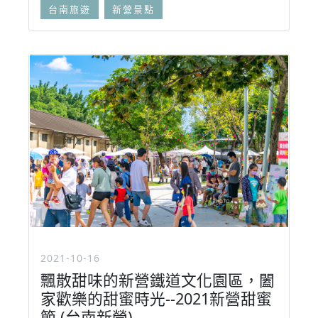
台南旅遊
新營景點
2021-10-16
飄散甜味的新營鐵道文化園區，闔
家歡樂的甜蜜時光--2021新營甜蜜
節 (台南新營)