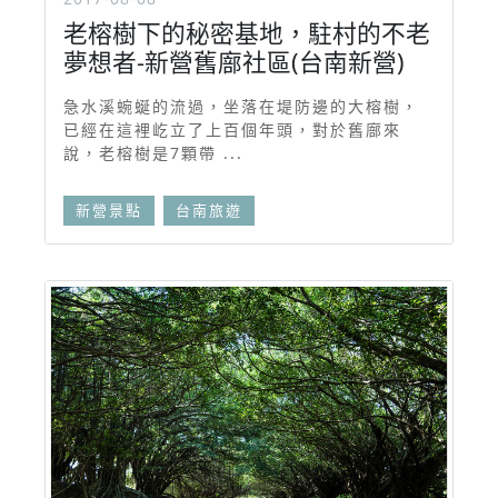
老榕樹下的秘密基地，駐村的不老
夢想者-新營舊廍社區(台南新營)
急水溪蜿蜒的流過，坐落在堤防邊的大榕樹，
已經在這裡屹立了上百個年頭，對於舊廍來
說，老榕樹是7顆帶 ...
新營景點
台南旅遊