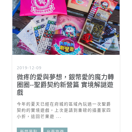
2019-12-09
微疼的愛與夢想，銀幣愛的魔力轉
圈圈--聖爵契約新營篇 實境解謎遊
戲
今年的夏天已經在府城的區域內玩過一次聖爵
契約的實境遊戲，上次是請到重磅的插畫家四
小折，這回芒果遊 ...
新營景點
台南旅遊