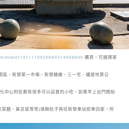
com/event/1911110920069314408800
購買，可選擇寄
園區、新營第一市場、新營糖廠、三一宅、鐵道地景公
化中心附近都有很多可以品嘗的小吃，如果早上出門開始
豆菜麵、臭豆腐等等)填飽肚子再往新營車站搭車回家，所