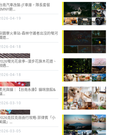
台南汽車改裝-JT車庫，隊長套餐
JIMNY避...
2026-04-19
梨園寮火車站-森林守護者出沒的螢河
鐵道...
2026-04-18
2026螢光花泉季--漫步花旗木花道、
相遇...
2026-04-18
柔光與貓｜【台南永康】貓咪旅館&
貓...
2026-03-10
2026克拉克自由行攻略-菲律賓「小
美國」...
2026-03-05