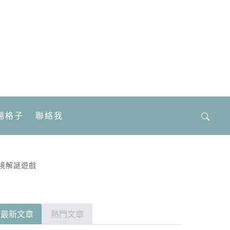
場格子
聯絡我
搜
尋
關
鍵
境解謎遊戲
字:
最新文章
熱門文章