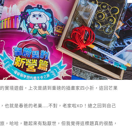
的實境遊戲，上次是請到重磅的插畫家四小折，這回芒果
也就是春爸的老巢....不對，老家啦XD！總之回到自己
旅，哈哈，聽起來有點厭世，但我覺得這標題真的很酷，