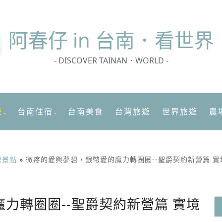
阿春
仔 in 台南．看世界
- DISCOVER TAINAN．WORLD -
遊
台南住宿
台南美食
台灣旅遊
世界旅遊
農
營景點
»
微疼的愛與夢想，銀幣愛的魔力轉圈圈--聖爵契約新營篇 實
力轉圈圈--聖爵契約新營篇 實境