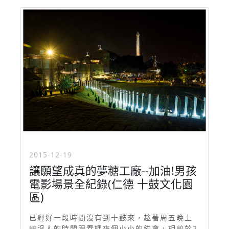
2015-12-19
讓願望成真的夢糖工廠--加油!男孩
電影場景全紀錄(仁德 十鼓文化園
區)
已經好一段時間沒有到十鼓來，趁著周五晚上
較沒人的時間跟春媽來個小小的約會，相較於2