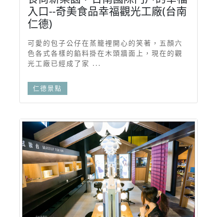
入口--奇美食品幸福觀光工廠(台南
仁德)
可愛的包子公仔在蒸籠裡開心的笑著，五顏六
色各式各樣的餡料掛在木頭牆面上，現在的觀
光工廠已經成了家 ...
仁德景點