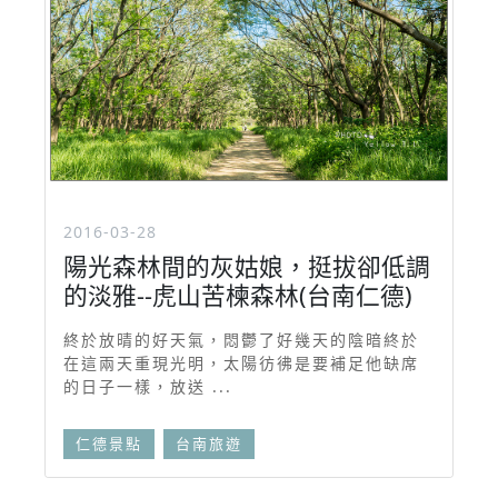
2016-03-28
陽光森林間的灰姑娘，挺拔卻低調
的淡雅--虎山苦楝森林(台南仁德)
終於放晴的好天氣，悶鬱了好幾天的陰暗終於
在這兩天重現光明，太陽彷彿是要補足他缺席
的日子一樣，放送 ...
仁德景點
台南旅遊