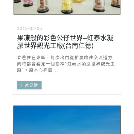
2015-02-05
果凍般的彩色公仔世界--虹泰水凝
膠世界觀光工廠(台南仁德)
春爸住在東區，每次出門從裕農路往交流道方
向時都會看見一個指標"虹泰水凝膠世界觀光工
廠"，原本心裡面 ...
仁德景點