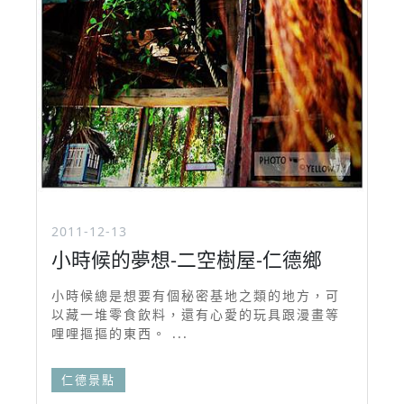
2011-12-13
小時候的夢想-二空樹屋-仁德鄉
小時候總是想要有個秘密基地之類的地方，可
以藏一堆零食飲料，還有心愛的玩具跟漫畫等
哩哩摳摳的東西。 ...
仁德景點