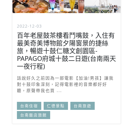
2022-12-03
百年老屋鼓茶樓看鬥嘴鼓，入住有
最美奇美博物館夕陽窗景的捷絲
旅，暢遊十鼓仁糖文創園區-
PAPAGO府城十鼓二日遊(台南兩天
一夜行程)
話說好久之前因為一部電影【加油!男孩】讓我
對十鼓印象深刻，記得電影裡的音樂都好好
聽，原聲帶我也買 ...
台南住宿
仁德景點
台南旅遊
台南飯店旅館