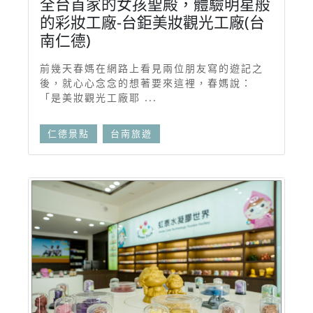
全台首家的女孩聖殿，體驗明星般
的彩妝工廠-台鉅美妝觀光工廠(台
南仁德)
前幾天春媽在網路上看見兩位朋友寫的遊記之
後，就心心念念的想著要來這裡，春媽說：
「是美妝觀光工廠耶 ...
仁德景點
台南旅遊