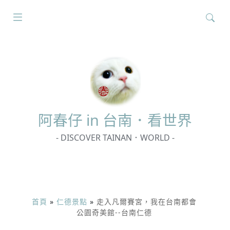
搜
尋
關
鍵
字:
阿春
仔 in 台南．看世界
- DISCOVER TAINAN．WORLD -
首頁
»
仁德景點
»
走入凡爾賽宮，我在台南都會
公園奇美館--台南仁德