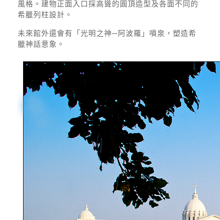
風格。建物正面入口採高聳的圓頂造型及各面不同的
希臘列柱設計。
未來館外還會有「光明之神─阿波羅」噴泉，塑造希
臘神話意象。