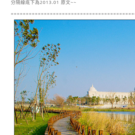
分隔線底下為2013.01 原文~~
=========================================