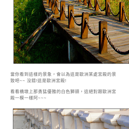
當你看到這樣的景象，會以為這是歐洲某處宮殿的景
致吧~~ 沒錯!這是歐洲宮殿!
看看橋墩上那勇猛優雅的白色獅頭，這絕對跟歐洲宮
殿一模一樣阿~~~