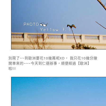
別鬧了~~到歐洲要花10幾萬呢XD， 我只花10幾分鐘
開車來的~~~今天到仁德辦事，順便經過【歐洲】
啦!!!