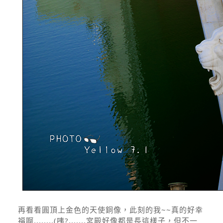
再看看圓頂上金色的天使銅像，此刻的我~~真的好幸
福啊........(咦?.......宮殿好像都是長這樣子，但不一