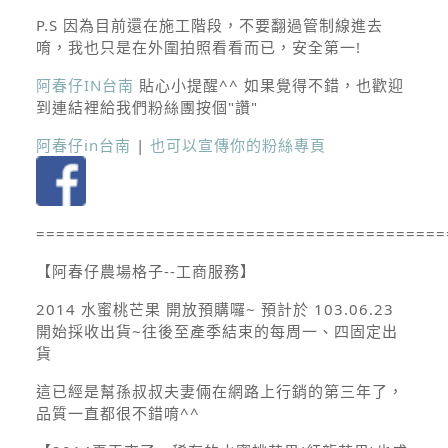
P.S 因為目前還在施工階段，不要翻過管制線進去
唷，我也只是在外圍拍照看看而已，安全第一!
阿春仔IN台南
貼心小提醒^^ 如果覺得不錯，也歡迎
到連結裡給我們粉絲團按個"讚"
阿春仔in台南
|
也可以宣傳你的粉絲專頁
=========================================
【阿春仔農場格子--工商服務】
2014
水蜜桃芒果
開放預購囉~ 預計於
103.06.23
開始採收出貨~往後至產季結束的每周一、四固定出
貨
這已經是幫孫叔叔夫妻倆在網路上行銷的第三年了，
品質一直都很不錯唷^^