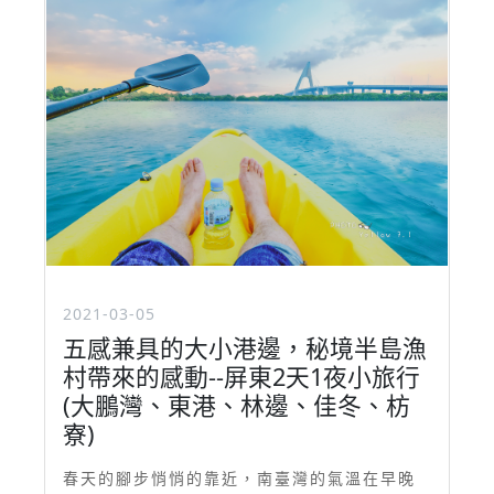
2021-03-05
五感兼具的大小港邊，秘境半島漁
村帶來的感動--屏東2天1夜小旅行
(大鵬灣、東港、林邊、佳冬、枋
寮)
春天的腳步悄悄的靠近，南臺灣的氣溫在早晚