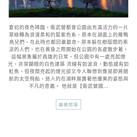
夏初的夜色降臨，衛武營都會公園由充滿活力的一片
翠綠轉為浪漫柔和的藍紫色系，原本在湖面上的雁鴨
鳥兒們，在此時也都回巢歇息~ 原本躲在樹蔭間的乘
涼的人們，也在黃昏之際開始在公園的各處散步著，
這幅景象屬於高雄的日常，但公園中有一處亮起燈
光，非常顯眼的白色建築 流線有如波浪，動態感有如
魟魚，但夜間亮起的燈光卻又令人聯想到像是即將開
航的太空飛船，迷人的在湖畔展露著他優美的姿態與
不凡的意義。 他就是【衛武營國...
繼續閱讀