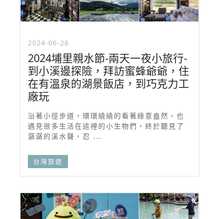
2024-06-26
2024埔里親水節-兩天一夜小旅行-
到小溪邊探險，拜訪蜜蜂爺爺，住
在有溫泉的湖景飯店，到巧克力工
廠玩
沿著小徑步道，環環繞繞的看著綠意盎然，也
遇見很多生活在這裡的小生物們，終於聽見了
潺潺的溪水聲，忍 ...
台灣旅遊