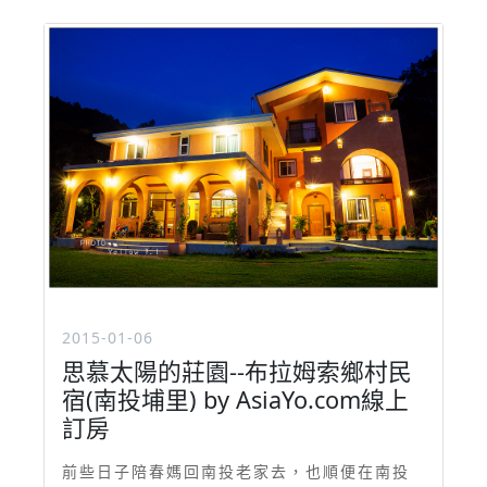
2015-01-06
思慕太陽的莊園--布拉姆索鄉村民
宿(南投埔里) by AsiaYo.com線上
訂房
前些日子陪春媽回南投老家去，也順便在南投