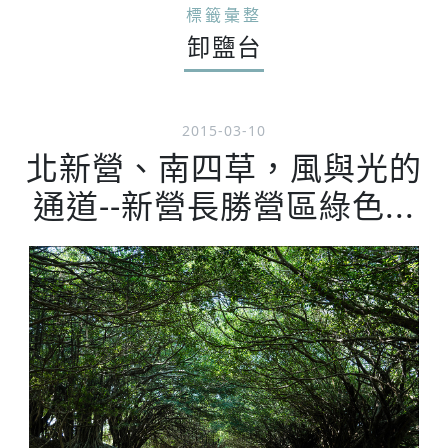
標籤彙整
卸鹽台
2015-03-10
北新營、南四草，風與光的
通道--新營長勝營區綠色...