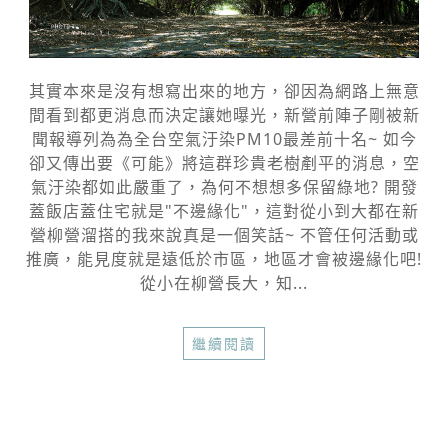
其實本來是沒有想寫出來的地方，卻因為網路上無意
間看到都更消息而決定讓她曝光，新營前陣子剛被新
聞報導列為為全台空氣汙染PM10最差前十名~ 如今
卻又傳出要《可能》將這群珍貴老樹剷平的消息，空
氣汙染都如此嚴重了，為何不想想多保留綠地? 開發
蓋飯店蓋住宅就是"不邊緣化"，這對從小到大都在新
營柳營溜搭的我來說真是一個笑話~ 不管任何活動或
推廣，能見度就是遠低於市區，地區才會被邊緣化吧!
從小在柳營長大，知...
繼續閱讀