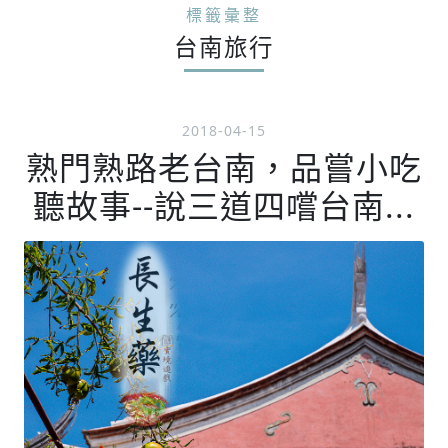
標籤彙整
台南旅行
2018-04-15
熟門熟路老台南，品嘗小吃
聽故事--說三道四嚐台南...