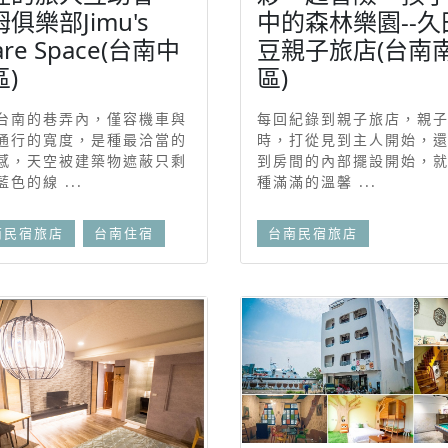
俱樂部Jimu's
中的森林樂園--久
are Space(台南中
豆親子旅店(台南
)
區)
台南的巷弄內，僅容機車與
每回紀錄到親子旅店，親
通行的寬度，是種最洽當的
時，打從見到主人開始，
感，天空被建築物遮蔽只剩
到房間的內部擺設開始，
色的線 ...
種滿滿的溫馨 ...
南民宿旅店
台南住宿
台南民宿旅店