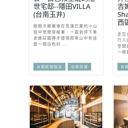
世宅邸--隱田VILLA
吉姆
(台南玉井)
Sh
西區
剛剛才開著車在充滿芒果的小山
徑中悠閒穿梭著，一直到停下車
走在
走進莊園裡才發現原來山中有這
行人
麼一間白色的 ...
空間
一條藍
台南民宿旅店
台南住宿
台