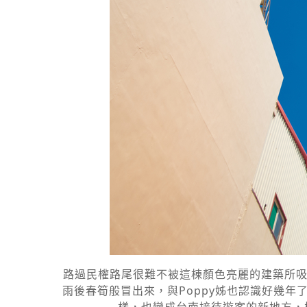
路過民權路尾很難不被這棟顏色亮麗的建築所吸
雨後春筍般冒出來，與Poppy姊也認識好幾