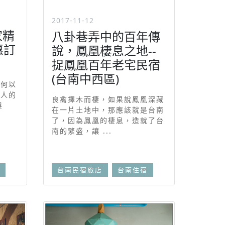
2017-11-12
家精
八卦巷弄中的百年傳
惠訂
說，鳳凰棲息之地--
捉鳳凰百年老宅民宿
(台南中西區)
如何以
引人的
良禽擇木而棲，如果說鳳凰深藏
與
在一片土地中，那應該就是台南
了，因為鳳凰的棲息，造就了台
南的繁盛，讓 ...
台南民宿旅店
台南住宿