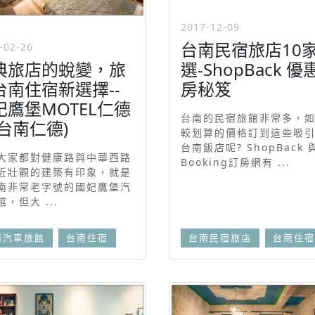
2017-12-09
台南民宿旅店10
-02-26
典旅店的蛻變，旅
選-ShopBack 優
台南住宿新選擇--
房秘笈
妃鷹堡MOTEL仁德
台南的民宿旅館非常多，
(台南仁德)
較划算的價格訂到這些吸
台南飯店呢? ShopBack 
大家都對健康路與中華西路
Booking訂房網有 ...
近壯觀的建築有印象，就是
南非常老字號的國妃鷹堡汽
，但大 ...
南汽車旅館
台南住宿
台南民宿旅店
台南住宿