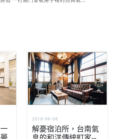
宿 一打開門會被房子裡的古典氣...
2018-06-08
帽一
解憂宿泊所，台南氣
子夢
息的和洋傳統町家--