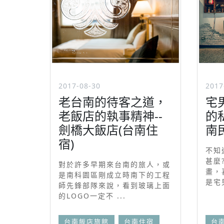
2017-08-30
2017
老台南的待客之道，
宅
老飯店的執事精神--
的
劍橋大飯店(台南住
南
宿)
不知
甚麼
對於許多早期來台南的旅人，或
畫，
是南科園區剛成立時南下的工程
是宅男
師先鋒部隊來說，看到玻璃上面
的LOGO一定不 ...
台南飯店旅館
台南住宿
台