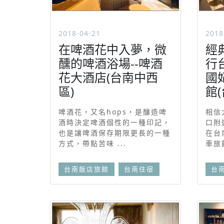
2018-04-21
2018
在啤酒花中入夢，微
經
醺的啤酒浴場--啤酒
行
花大酒店(台南中西
國
區)
館
啤酒花，又名hops，是釀造啤
相信
酒時決定啤酒個性的一種印記，
口附
也是讓啤酒保存期限更長的一種
在台
方式，帶點苦味 ...
車旅館
台南飯店旅館
台南住宿
台