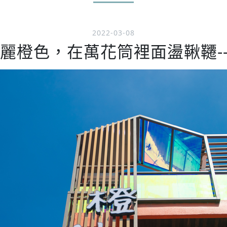
2022-03-08
麗橙色，在萬花筒裡面盪鞦韆--橙