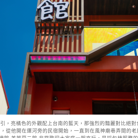
引，亮橘色的外觀配上台南的藍天，那強烈的豔麗對比絕對
年了，從他開在運河旁的民宿開始，一直到在風神廟巷弄間的老