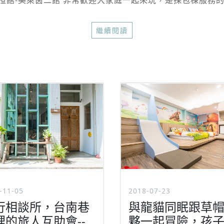
館-美萊茵二館 非常歡迎大家庭一起來玩，是採包棟服務的民
繼續閱讀
-11-05
2018-07-23
行相談所，台南巷
與龍貓同眠跟草
裡的旅人互助會--
夥一起冒險，孩