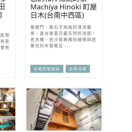
田
Machiya Hinoki 町屋
南
日木(台南中西區)
推開門，磨石子地板的清涼襲
來，是台南夏日最天然的涼感，
子民宿
老木櫃、老沙發典雅的線條與透
還有見
著光的木窗框互 ...
就會有
台南民宿旅店
台南住宿