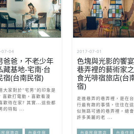
-07-04
2017-07-01
男爸爸，不老少年
色塊與光影的饗
私藏基地-宅南·台
巷弄裡的藝術家之
民宿(台南民宿)
食光啡宿旅店(台
宿)
道大家對於"宅男"的印象是
? 喜歡打電動，喜歡看漫
走進巷弄的巷弄裡，是在
喜歡待在家? 其實...這些都
行最有趣的事情，往往在
的特點 ...
似無路可通的巷弄裡，總
許多美麗的老 ...
南民宿旅店
台南住宿
台南民宿旅店
台南住宿