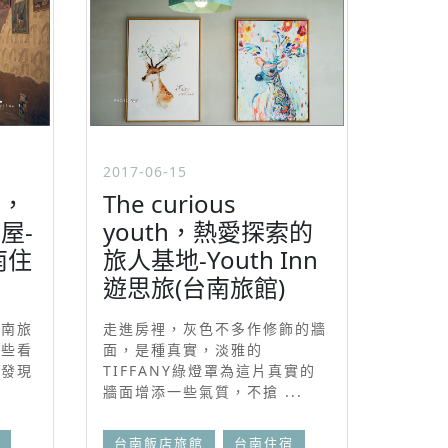
2017-06-15
宴，
The curious
屋-
youth，熱愛探索的
南住
旅人基地-Youth Inn
遊思旅(台南旅館)
台南旅
走進房裡，灰色不多作修飾的牆
這些看
面，是種真實，淡雅的
會發現
TIFFANY綠燈罩為這片真實的
牆面增添一些氣質，不搶 ...
台南飯店旅館
台南住宿