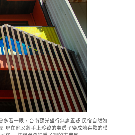
會多看一眼，台南觀光盛行無庸置疑 民宿自然如
屋 現在他又將手上珍藏的老房子變成她喜歡的模