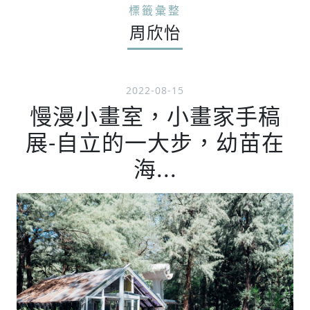
標籤彙整
周欣怡
2022-08-15
慢漫小畫室，小畫家手稿
展-自立的一大步，幼苗在
海...