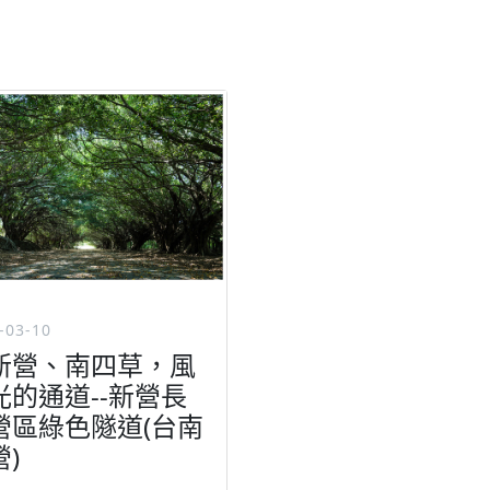
-03-10
新營、南四草，風
光的通道--新營長
營區綠色隧道(台南
)