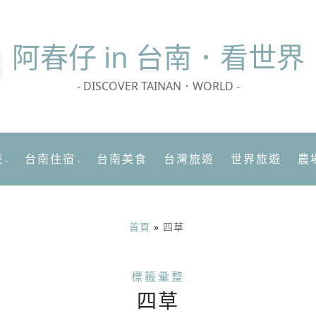
阿春
仔 in 台南．看世界
- DISCOVER TAINAN．WORLD -
遊
台南住宿
台南美食
台灣旅遊
世界旅遊
農
首頁
»
四草
標籤彙整
四草