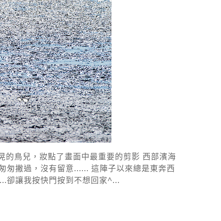
晃的鳥兒，妝點了畫面中最重要的剪影 西部濱海
過，沒有留意...... 這陣子以來總是東奔西
卻讓我按快門按到不想回家^...