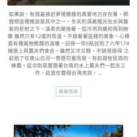
如果說，有個最接近夢境模樣的真實地方存在著，那
我想這裡應該是其中之一，冬天的清晨陽光在水與霧
氣的折射之下，溫柔的變換著，從冷冽到暖和再到絢
爛 雖然只有12度的低溫，不過看著這樣的景象，心裡
面有種萬物甦醒的溫暖。記得一早5點就到了六甲174
線道上與農夫們會合，雖然又冷又睏，不過很值得 之
前拍了在東山白河一帶逐花蜜而居，有如遊牧民族的
蜂農，這次則是要跟著台南的水上農夫們一起去工
作，這放在整個台灣來說，...
繼續閱讀