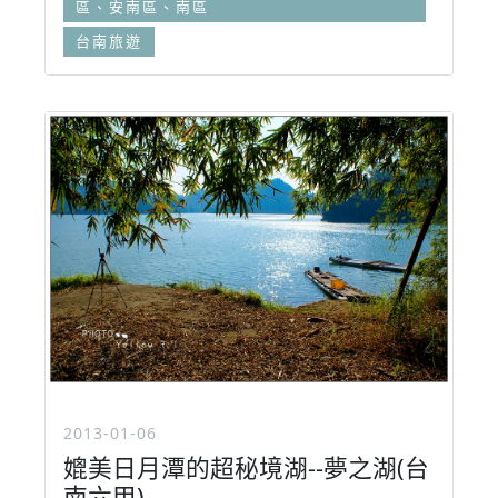
區、安南區、南區
台南旅遊
2013-01-06
媲美日月潭的超秘境湖--夢之湖(台
南六甲)